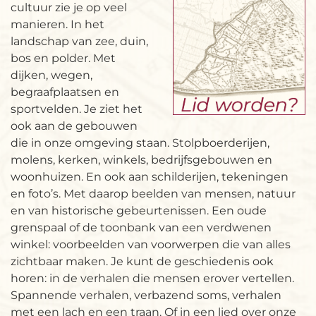
cultuur zie je op veel
manieren. In het
landschap van zee, duin,
bos en polder. Met
dijken, wegen,
begraafplaatsen en
sportvelden. Je ziet het
ook aan de gebouwen
die in onze omgeving staan. Stolpboerderijen,
molens, kerken, winkels, bedrijfsgebouwen en
woonhuizen. En ook aan schilderijen, tekeningen
en foto’s. Met daarop beelden van mensen, natuur
en van historische gebeurtenissen. Een oude
grenspaal of de toonbank van een verdwenen
winkel: voorbeelden van voorwerpen die van alles
zichtbaar maken. Je kunt de geschiedenis ook
horen: in de verhalen die mensen erover vertellen.
Spannende verhalen, verbazend soms, verhalen
met een lach en een traan. Of in een lied over onze